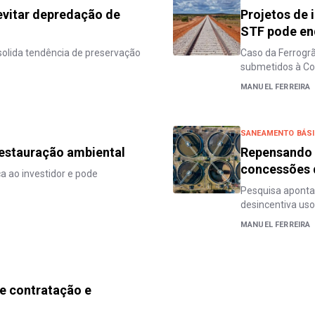
vitar depredação de
Projetos de i
STF pode en
nsolida tendência de preservação
Caso da Ferrogrã
submetidos à Con
MANUEL FERREIRA
SANEAMENTO BÁS
restauração ambiental
Repensando o
concessões 
a ao investidor e pode
Pesquisa aponta
desincentiva uso 
MANUEL FERREIRA
de contratação e