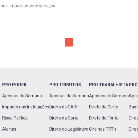
ianos, impulsionando serviços
1
PRO PODER
PRO TRIBUTOS
PRO TRABALHISTA
PRO
Apostas da Semana
Apostas da Semana
Apostas da Semana
Apo
Impacto nas Instituições
Direto do CARF
Direto da Corte
Bast
Risco Político
Direto da Corte
Direto da Fonte
Dire
Alertas
Direto do Legislativo
Giro nos TRT's
Dire