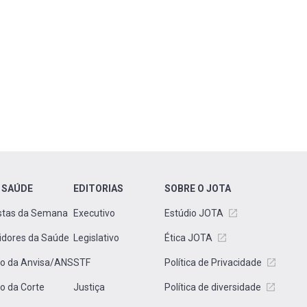
 SAÚDE
EDITORIAS
SOBRE O JOTA
stas da Semana
Executivo
Estúdio JOTA
idores da Saúde
Legislativo
Ética JOTA
to da Anvisa/ANS
STF
Política de Privacidade
to da Corte
Justiça
Política de diversidade