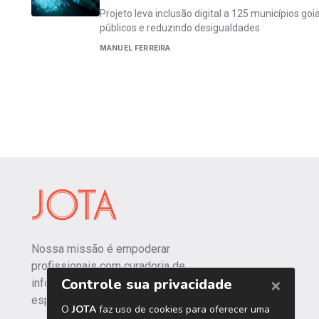
Projeto leva inclusão digital a 125 municípios go
públicos e reduzindo desigualdades
MANUEL FERREIRA
Nossa missão é empoderar
profissionais com curadoria de
informações independentes e
especializadas.