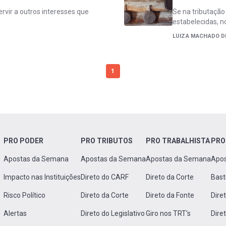
ervir a outros interesses que
Se na tributação
estabelecidas,
LUIZA MACHADO D
1
PRO PODER
PRO TRIBUTOS
PRO TRABALHISTA
PRO
Apostas da Semana
Apostas da Semana
Apostas da Semana
Apo
Impacto nas Instituições
Direto do CARF
Direto da Corte
Bast
Risco Político
Direto da Corte
Direto da Fonte
Dire
Alertas
Direto do Legislativo
Giro nos TRT's
Dire