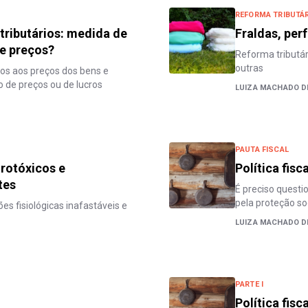
REFORMA TRIBUTÁR
tributários: medida de
Fraldas, pe
de preços?
Reforma tributár
outras
dos aos preços dos bens e
o de preços ou de lucros
LUIZA MACHADO D
PAUTA FISCAL
rotóxicos e
Política fisc
tes
É preciso quest
pela proteção so
s fisiológicas inafastáveis e
LUIZA MACHADO D
PARTE I
Política fisc