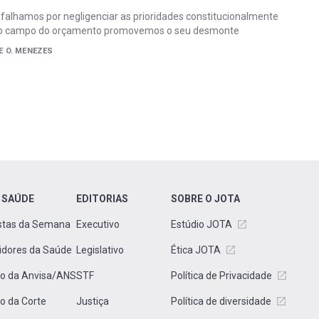
 falhamos por negligenciar as prioridades constitucionalmente
 no campo do orçamento promovemos o seu desmonte
E O. MENEZES
 SAÚDE
EDITORIAS
SOBRE O JOTA
stas da Semana
Executivo
Estúdio JOTA
idores da Saúde
Legislativo
Ética JOTA
to da Anvisa/ANS
STF
Política de Privacidade
to da Corte
Justiça
Política de diversidade