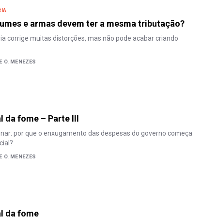
IA
rfumes e armas devem ter a mesma tributação?
ia corrige muitas distorções, mas não pode acabar criando
E O. MENEZES
al da fome – Parte III
ionar: por que o enxugamento das despesas do governo começa
cial?
E O. MENEZES
al da fome