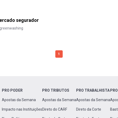
mercado segurador
e greenwashing
1
PRO PODER
PRO TRIBUTOS
PRO TRABALHISTA
PRO
Apostas da Semana
Apostas da Semana
Apostas da Semana
Apo
Impacto nas Instituições
Direto do CARF
Direto da Corte
Bast