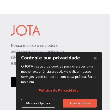
Nossa missão é empoderar
profissionais com curadoria de
informações independentes e
especializadas.
CONHEÇA O JOTA PRO