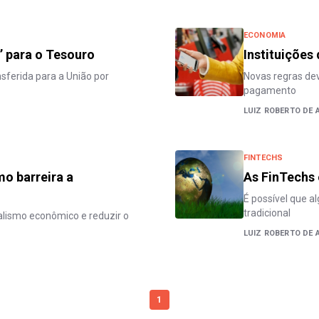
ECONOMIA
’ para o Tesouro
Instituições
sferida para a União por
Novas regras dev
pagamento
LUIZ ROBERTO DE 
FINTECHS
mo barreira a
As FinTechs
É possível que a
tradicional
alismo econômico e reduzir o
LUIZ ROBERTO DE 
1