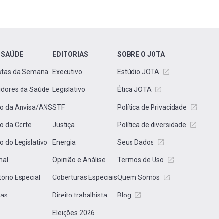
 SAÚDE
EDITORIAS
SOBRE O JOTA
stas da Semana
Executivo
Estúdio JOTA
idores da Saúde
Legislativo
Ética JOTA
to da Anvisa/ANS
STF
Política de Privacidade
to da Corte
Justiça
Política de diversidade
to do Legislativo
Energia
Seus Dados
nal
Opinião e Análise
Termos de Uso
tório Especial
Coberturas Especiais
Quem Somos
tas
Direito trabalhista
Blog
Eleições 2026