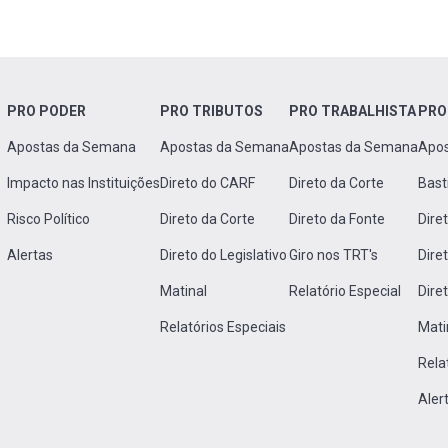
PRO PODER
PRO TRIBUTOS
PRO TRABALHISTA
PRO
Apostas da Semana
Apostas da Semana
Apostas da Semana
Apo
Impacto nas Instituições
Direto do CARF
Direto da Corte
Bast
Risco Político
Direto da Corte
Direto da Fonte
Dire
Alertas
Direto do Legislativo
Giro nos TRT's
Dire
Matinal
Relatório Especial
Dire
Relatórios Especiais
Mati
Rela
Aler