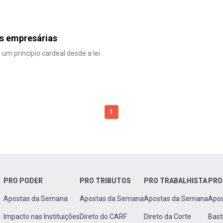
s empresárias
m princípio cardeal desde a lei
1
PRO PODER
PRO TRIBUTOS
PRO TRABALHISTA
PRO
Apostas da Semana
Apostas da Semana
Apostas da Semana
Apo
Impacto nas Instituições
Direto do CARF
Direto da Corte
Bast