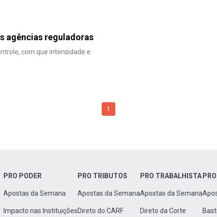
as agências reguladoras
ntrole, com que intensidade e
1
PRO PODER
PRO TRIBUTOS
PRO TRABALHISTA
PRO
Apostas da Semana
Apostas da Semana
Apostas da Semana
Apo
Impacto nas Instituições
Direto do CARF
Direto da Corte
Bast