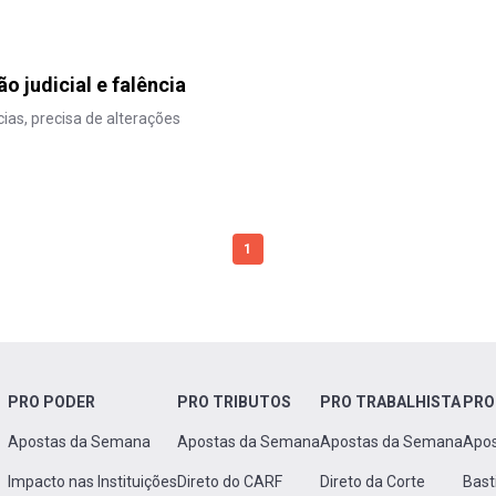
 judicial e falência
cias, precisa de alterações
1
PRO PODER
PRO TRIBUTOS
PRO TRABALHISTA
PRO
Apostas da Semana
Apostas da Semana
Apostas da Semana
Apo
Impacto nas Instituições
Direto do CARF
Direto da Corte
Bast