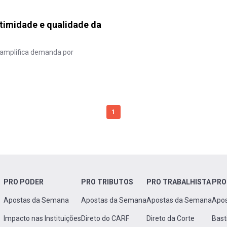
gitimidade e qualidade da
 amplifica demanda por
1
PRO PODER
PRO TRIBUTOS
PRO TRABALHISTA
PRO
Apostas da Semana
Apostas da Semana
Apostas da Semana
Apo
Impacto nas Instituições
Direto do CARF
Direto da Corte
Bast