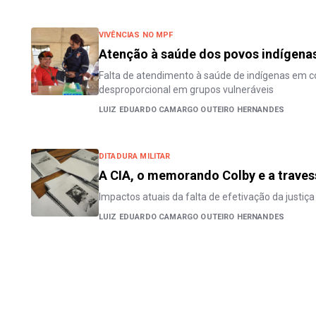
VIVÊNCIAS NO MPF
Atenção à saúde dos povos indígena
Falta de atendimento à saúde de indígenas em 
desproporcional em grupos vulneráveis
LUIZ EDUARDO CAMARGO OUTEIRO HERNANDES
DITADURA MILITAR
A CIA, o memorando Colby e a traves
Impactos atuais da falta de efetivação da justiça
LUIZ EDUARDO CAMARGO OUTEIRO HERNANDES