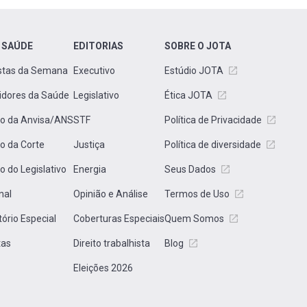
 SAÚDE
EDITORIAS
SOBRE O JOTA
stas da Semana
Executivo
Estúdio JOTA
idores da Saúde
Legislativo
Ética JOTA
to da Anvisa/ANS
STF
Política de Privacidade
to da Corte
Justiça
Política de diversidade
to do Legislativo
Energia
Seus Dados
nal
Opinião e Análise
Termos de Uso
tório Especial
Coberturas Especiais
Quem Somos
tas
Direito trabalhista
Blog
Eleições 2026