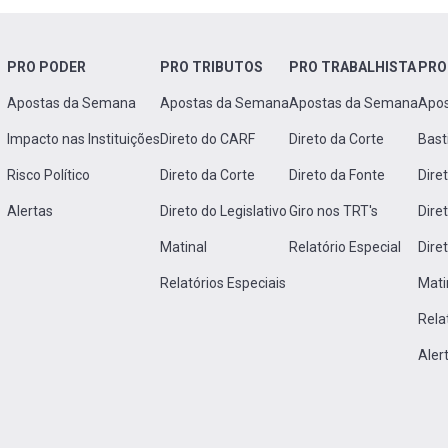
PRO PODER
PRO TRIBUTOS
PRO TRABALHISTA
PRO
Apostas da Semana
Apostas da Semana
Apostas da Semana
Apo
Impacto nas Instituições
Direto do CARF
Direto da Corte
Bast
Risco Político
Direto da Corte
Direto da Fonte
Dire
Alertas
Direto do Legislativo
Giro nos TRT's
Dire
Matinal
Relatório Especial
Dire
Relatórios Especiais
Mati
Rela
Aler