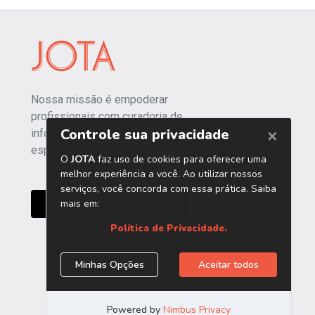
Nossa missão é empoderar
profissionais com curadoria de
informações independentes e
especializadas.
CONHEÇA O JOTA PRO