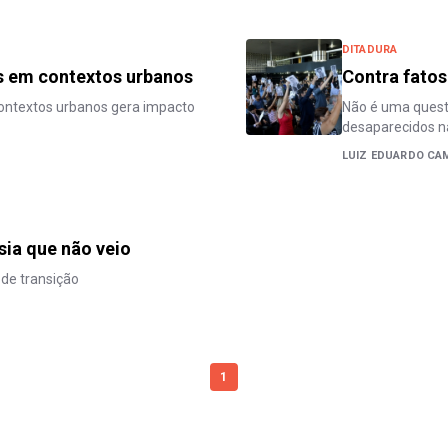
DITADURA
s em contextos urbanos
Contra fatos
contextos urbanos gera impacto
Não é uma quest
desaparecidos na
LUIZ EDUARDO CA
sia que não veio
 de transição
1