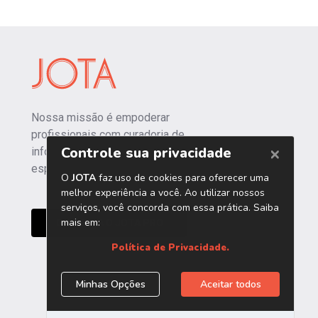
Nossa missão é empoderar
profissionais com curadoria de
informações independentes e
especializadas.
CONHEÇA O JOTA PRO