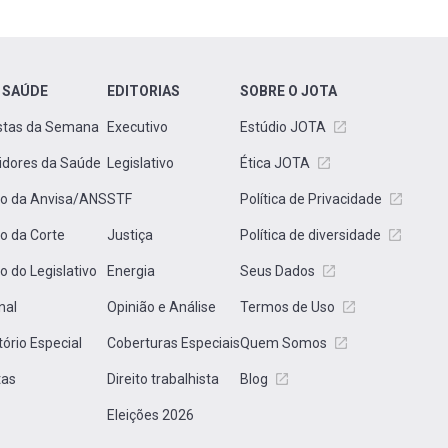
 SAÚDE
EDITORIAS
SOBRE O JOTA
stas da Semana
Executivo
Estúdio JOTA
idores da Saúde
Legislativo
Ética JOTA
to da Anvisa/ANS
STF
Política de Privacidade
to da Corte
Justiça
Política de diversidade
to do Legislativo
Energia
Seus Dados
nal
Opinião e Análise
Termos de Uso
tório Especial
Coberturas Especiais
Quem Somos
tas
Direito trabalhista
Blog
Eleições 2026