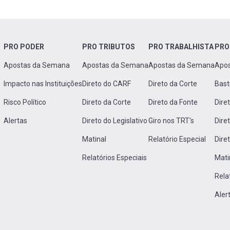
PRO PODER
PRO TRIBUTOS
PRO TRABALHISTA
PRO
Apostas da Semana
Apostas da Semana
Apostas da Semana
Apo
Impacto nas Instituições
Direto do CARF
Direto da Corte
Bast
Risco Político
Direto da Corte
Direto da Fonte
Dire
Alertas
Direto do Legislativo
Giro nos TRT's
Dire
Matinal
Relatório Especial
Dire
Relatórios Especiais
Mati
Rela
Aler