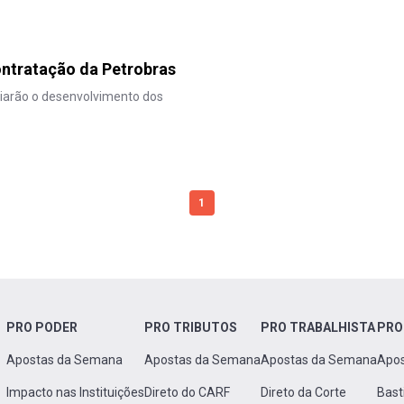
ontratação da Petrobras
iarão o desenvolvimento dos
1
PRO PODER
PRO TRIBUTOS
PRO TRABALHISTA
PRO
Apostas da Semana
Apostas da Semana
Apostas da Semana
Apo
Impacto nas Instituições
Direto do CARF
Direto da Corte
Bast