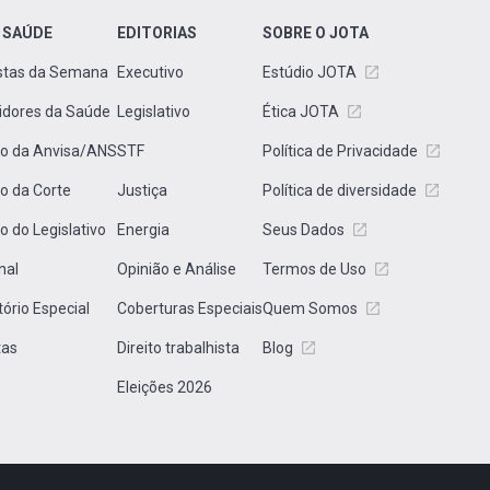
 SAÚDE
EDITORIAS
SOBRE O JOTA
stas da Semana
Executivo
Estúdio JOTA
idores da Saúde
Legislativo
Ética JOTA
to da Anvisa/ANS
STF
Política de Privacidade
to da Corte
Justiça
Política de diversidade
to do Legislativo
Energia
Seus Dados
nal
Opinião e Análise
Termos de Uso
tório Especial
Coberturas Especiais
Quem Somos
tas
Direito trabalhista
Blog
Eleições 2026