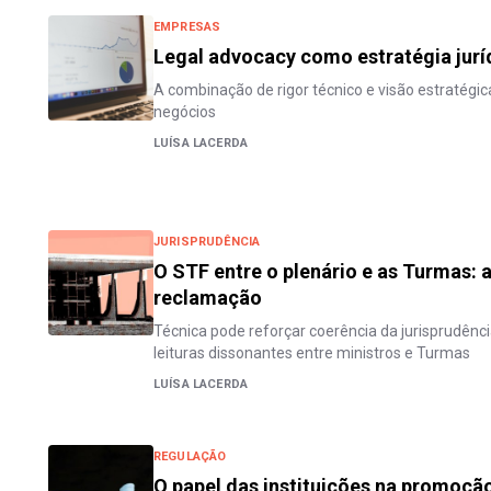
EMPRESAS
Legal advocacy como estratégia jurí
A combinação de rigor técnico e visão estratégi
negócios
LUÍSA LACERDA
JURISPRUDÊNCIA
O STF entre o plenário e as Turmas: 
reclamação
Técnica pode reforçar coerência da jurisprudên
leituras dissonantes entre ministros e Turmas
LUÍSA LACERDA
REGULAÇÃO
O papel das instituições na promoção