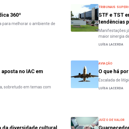
TRIBUNAIS SUPER
dica 360º
STF e TST em
tendências 
ca para melhorar o ambiente de
Manifestações já
maior sinergia d
LUÍSA LACERDA
AVIAÇÃO
a aposta no IAC em
O que há por
Escalada de lití
cia, sobretudo em temas com
LUÍSA LACERDA
JUÍZO DE VALOR
 da diversidade cultural
Guarnecedor