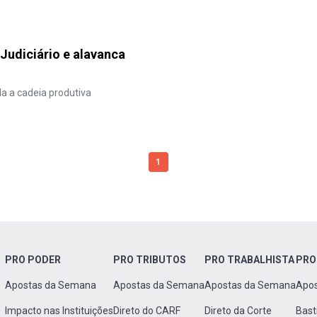
Judiciário e alavanca
da a cadeia produtiva
1
PRO PODER
PRO TRIBUTOS
PRO TRABALHISTA
PRO
Apostas da Semana
Apostas da Semana
Apostas da Semana
Apo
Impacto nas Instituições
Direto do CARF
Direto da Corte
Bast