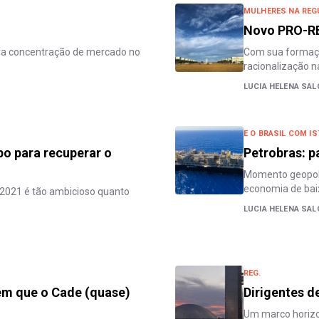
MULHERES NA REG
Novo PRO-RE
para concentração de mercado no
Com sua formação
racionalização na
LUCIA HELENA SA
E O BRASIL COM I
po para recuperar o
Petrobras: p
Momento geopolí
economia de bai
 2021 é tão ambicioso quanto
LUCIA HELENA SA
REG.
 em que o Cade (quase)
Dirigentes d
Um marco horizon