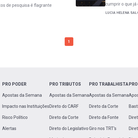
cumprir o que já 
tos de pesquisa é flagrante
LUCIA HELENA SA
1
PRO PODER
PRO TRIBUTOS
PRO TRABALHISTA
PRO
Apostas da Semana
Apostas da Semana
Apostas da Semana
Apo
Impacto nas Instituições
Direto do CARF
Direto da Corte
Bast
Risco Político
Direto da Corte
Direto da Fonte
Dire
Alertas
Direto do Legislativo
Giro nos TRT's
Dire