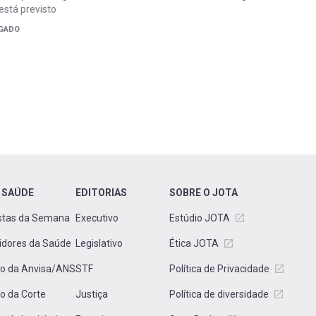
está previsto
LGADO
 SAÚDE
EDITORIAS
SOBRE O JOTA
stas da Semana
Executivo
Estúdio JOTA
idores da Saúde
Legislativo
Ética JOTA
to da Anvisa/ANS
STF
Política de Privacidade
to da Corte
Justiça
Política de diversidade