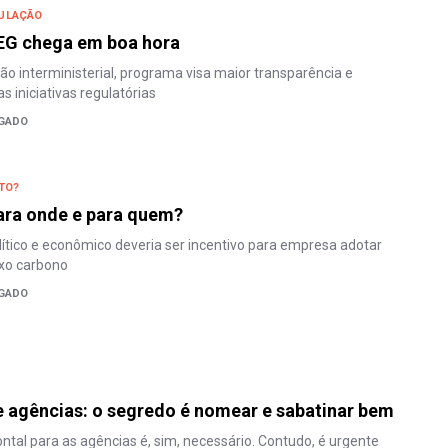
ULAÇÃO
G chega em boa hora
 interministerial, programa visa maior transparência e
s iniciativas regulatórias
LGADO
STO?
ara onde e para quem?
tico e econômico deveria ser incentivo para empresa adotar
xo carbono
LGADO
e agências: o segredo é nomear e sabatinar bem
tal para as agências é, sim, necessário. Contudo, é urgente