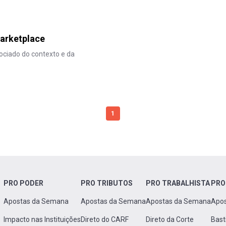
marketplace
ociado do contexto e da
1
PRO PODER
PRO TRIBUTOS
PRO TRABALHISTA
PRO
Apostas da Semana
Apostas da Semana
Apostas da Semana
Apo
Impacto nas Instituições
Direto do CARF
Direto da Corte
Bast