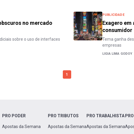
PUBLICIDADE
 obscuros no mercado
Exagero em a
consumidor
iciais sobre o uso de interfaces
Tema ganha desta
empresas
LIGIA LIMA GODOY
1
PRO PODER
PRO TRIBUTOS
PRO TRABALHISTA
PRO
Apostas da Semana
Apostas da Semana
Apostas da Semana
Apo