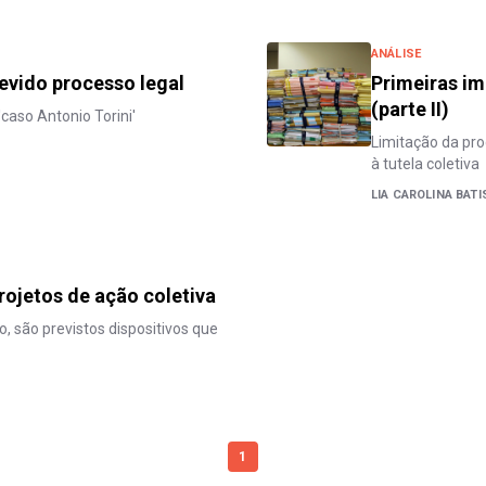
ANÁLISE
devido processo legal
Primeiras im
(parte II)
caso Antonio Torini'
Limitação da pro
à tutela coletiva
LIA CAROLINA BATI
rojetos de ação coletiva
 são previstos dispositivos que
1