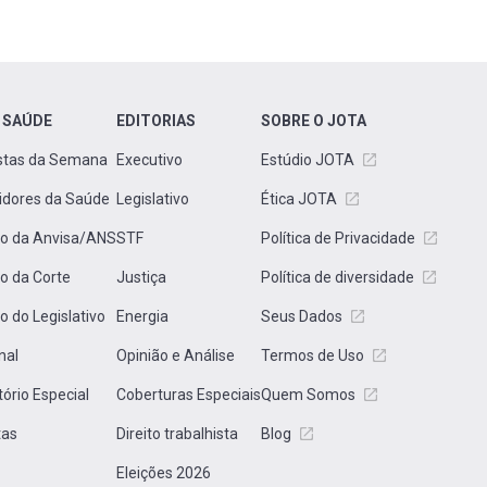
 SAÚDE
EDITORIAS
SOBRE O JOTA
stas da Semana
Executivo
Estúdio JOTA
idores da Saúde
Legislativo
Ética JOTA
to da Anvisa/ANS
STF
Política de Privacidade
to da Corte
Justiça
Política de diversidade
to do Legislativo
Energia
Seus Dados
nal
Opinião e Análise
Termos de Uso
tório Especial
Coberturas Especiais
Quem Somos
tas
Direito trabalhista
Blog
Eleições 2026