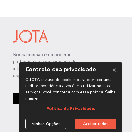
Nossa missão é empoderar
profissionais com curadoria de
informações independentes e
especializadas.
CONHEÇA O JOTA PRO