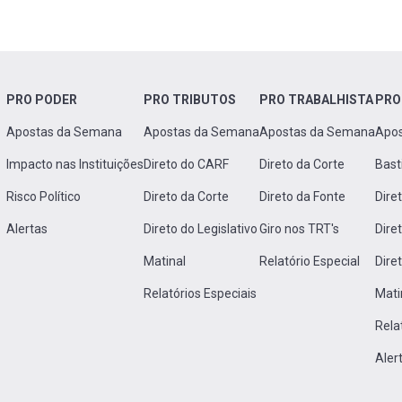
PRO PODER
PRO TRIBUTOS
PRO TRABALHISTA
PRO
Apostas da Semana
Apostas da Semana
Apostas da Semana
Apo
Impacto nas Instituições
Direto do CARF
Direto da Corte
Bast
Risco Político
Direto da Corte
Direto da Fonte
Dire
Alertas
Direto do Legislativo
Giro nos TRT's
Dire
Matinal
Relatório Especial
Dire
Relatórios Especiais
Mati
Rela
Aler