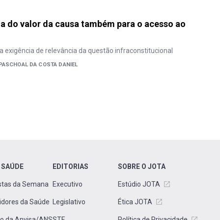
a do valor da causa também para o acesso ao
a exigência de relevância da questão infraconstitucional
PASCHOAL DA COSTA DANIEL
 SAÚDE
EDITORIAS
SOBRE O JOTA
stas da Semana
Executivo
Estúdio JOTA
idores da Saúde
Legislativo
Ética JOTA
to da Anvisa/ANS
STF
Política de Privacidade