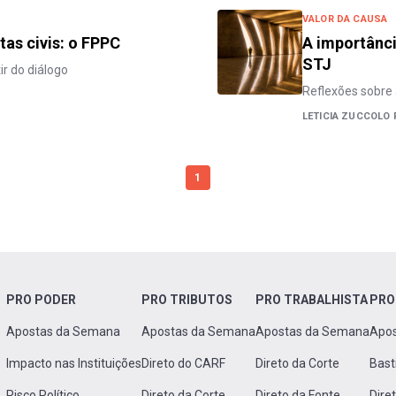
VALOR DA CAUSA
tas civis: o FPPC
A importânci
STJ
r do diálogo
Reflexões sobre 
LETICIA ZUCCOLO 
1
PRO PODER
PRO TRIBUTOS
PRO TRABALHISTA
PRO
Apostas da Semana
Apostas da Semana
Apostas da Semana
Apo
Impacto nas Instituições
Direto do CARF
Direto da Corte
Bast
Risco Político
Direto da Corte
Direto da Fonte
Dire