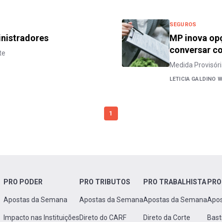
SEGUROS
inistradores
MP inova op
conversar c
te
Medida Provisóri
LETICIA GALDINO 
1
PRO PODER
PRO TRIBUTOS
PRO TRABALHISTA
PRO
Apostas da Semana
Apostas da Semana
Apostas da Semana
Apo
Impacto nas Instituições
Direto do CARF
Direto da Corte
Bast