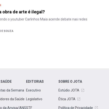
S
 obra de arte é ilegal?
endo o youtuber Carlinhos Maia acende debate nas redes
DE SOUZA
 SAÚDE
EDITORIAS
SOBRE O JOTA
stas da Semana
Executivo
Estúdio JOTA
idores da Saúde
Legislativo
Ética JOTA
to da Anvisa/ANS
STF
Política de Privacidade