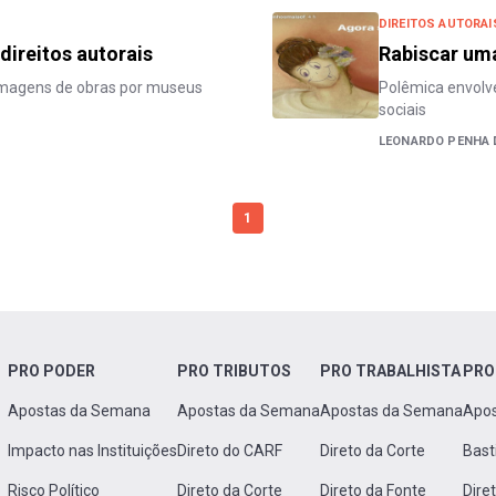
DIREITOS AUTORAI
direitos autorais
Rabiscar uma
 imagens de obras por museus
Polêmica envolv
sociais
LEONARDO PENHA 
1
PRO PODER
PRO TRIBUTOS
PRO TRABALHISTA
PRO
Apostas da Semana
Apostas da Semana
Apostas da Semana
Apo
Impacto nas Instituições
Direto do CARF
Direto da Corte
Bast
Risco Político
Direto da Corte
Direto da Fonte
Dire