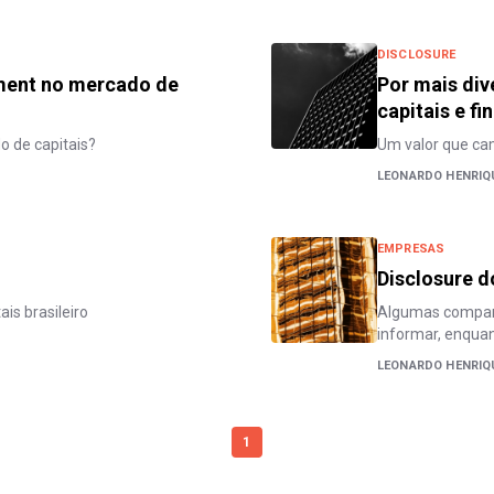
DISCLOSURE
ment no mercado de
Por mais di
capitais e fi
o de capitais?
Um valor que cam
LEONARDO HENRIQU
EMPRESAS
Disclosure d
is brasileiro
Algumas compan
informar, enqua
LEONARDO HENRIQU
1