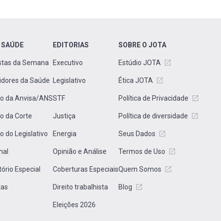
 SAÚDE
EDITORIAS
SOBRE O JOTA
stas da Semana
Executivo
Estúdio JOTA
idores da Saúde
Legislativo
Ética JOTA
to da Anvisa/ANS
STF
Política de Privacidade
to da Corte
Justiça
Política de diversidade
to do Legislativo
Energia
Seus Dados
nal
Opinião e Análise
Termos de Uso
tório Especial
Coberturas Especiais
Quem Somos
tas
Direito trabalhista
Blog
Eleições 2026