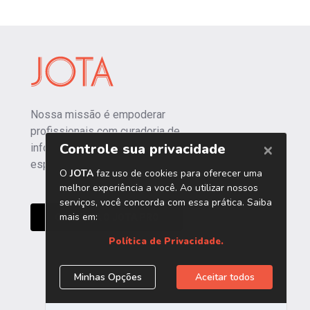
Nossa missão é empoderar
profissionais com curadoria de
informações independentes e
especializadas.
CONHEÇA O JOTA PRO