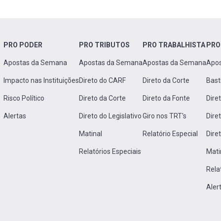
PRO PODER
PRO TRIBUTOS
PRO TRABALHISTA
PRO
Apostas da Semana
Apostas da Semana
Apostas da Semana
Apo
Impacto nas Instituições
Direto do CARF
Direto da Corte
Bast
Risco Político
Direto da Corte
Direto da Fonte
Dire
Alertas
Direto do Legislativo
Giro nos TRT's
Dire
Matinal
Relatório Especial
Dire
Relatórios Especiais
Mati
Rela
Aler