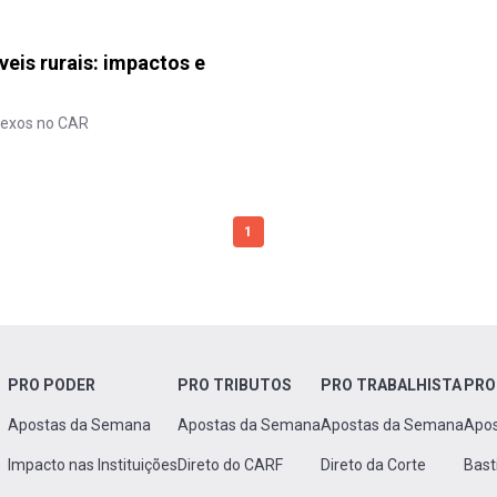
veis rurais: impactos e
lexos no CAR
1
PRO PODER
PRO TRIBUTOS
PRO TRABALHISTA
PRO
Apostas da Semana
Apostas da Semana
Apostas da Semana
Apo
Impacto nas Instituições
Direto do CARF
Direto da Corte
Bast