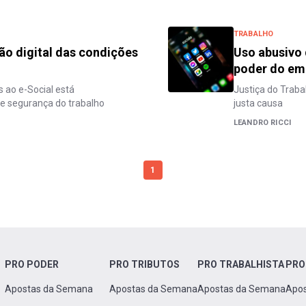
TRABALHO
ção digital das condições
Uso abusivo 
poder do em
ao e-Social está
Justiça do Traba
 e segurança do trabalho
justa causa
LEANDRO RICCI
1
PRO PODER
PRO TRIBUTOS
PRO TRABALHISTA
PRO
Apostas da Semana
Apostas da Semana
Apostas da Semana
Apo