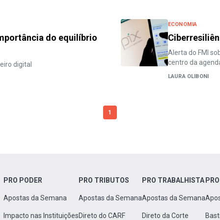
ECONOMIA
importância do equilíbrio
Ciberresiliê
Alerta do FMI so
centro da agend
iro digital
LAURA OLIBONI
1
PRO PODER
PRO TRIBUTOS
PRO TRABALHISTA
PRO
Apostas da Semana
Apostas da Semana
Apostas da Semana
Apo
Impacto nas Instituições
Direto do CARF
Direto da Corte
Bast