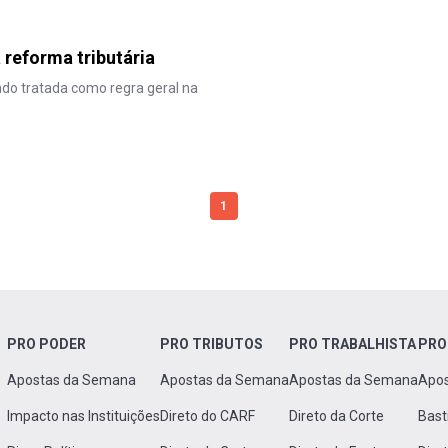
 reforma tributária
ndo tratada como regra geral na
1
PRO PODER
PRO TRIBUTOS
PRO TRABALHISTA
PRO
Apostas da Semana
Apostas da Semana
Apostas da Semana
Apo
Impacto nas Instituições
Direto do CARF
Direto da Corte
Bast