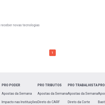
a receber novas tecnologias
1
PRO PODER
PRO TRIBUTOS
PRO TRABALHISTA
PRO
Apostas da Semana
Apostas da Semana
Apostas da Semana
Apo
Impacto nas Instituições
Direto do CARF
Direto da Corte
Bast