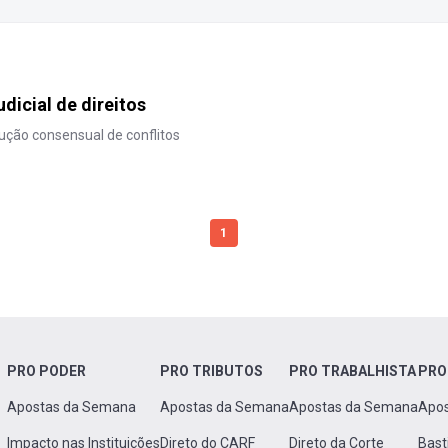
udicial de direitos
ção consensual de conflitos
1
PRO PODER
PRO TRIBUTOS
PRO TRABALHISTA
PRO
Apostas da Semana
Apostas da Semana
Apostas da Semana
Apo
Impacto nas Instituições
Direto do CARF
Direto da Corte
Bast