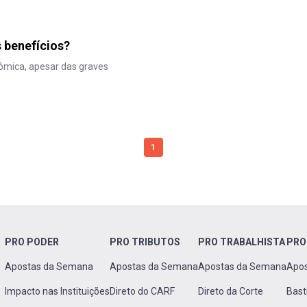
 benefícios?
nômica, apesar das graves
1
PRO PODER
PRO TRIBUTOS
PRO TRABALHISTA
PRO
Apostas da Semana
Apostas da Semana
Apostas da Semana
Apo
Impacto nas Instituições
Direto do CARF
Direto da Corte
Bast