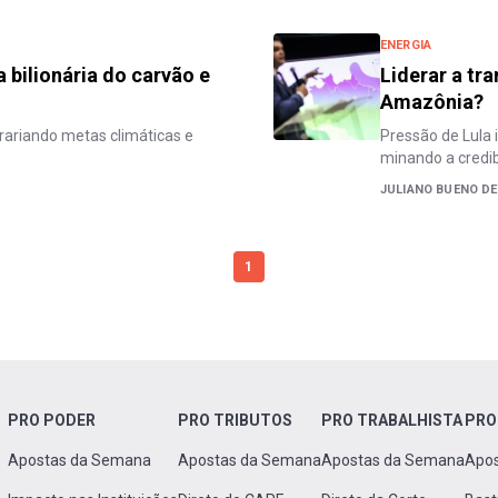
ENERGIA
 bilionária do carvão e
Liderar a tr
Amazônia?
trariando metas climáticas e
Pressão de Lula
minando a credib
JULIANO BUENO D
1
PRO PODER
PRO TRIBUTOS
PRO TRABALHISTA
PRO
Apostas da Semana
Apostas da Semana
Apostas da Semana
Apo