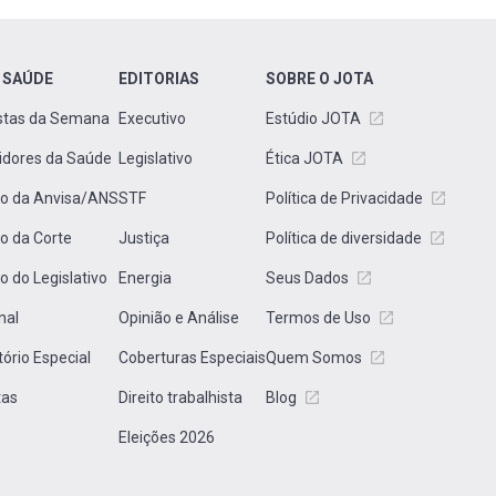
 SAÚDE
EDITORIAS
SOBRE O JOTA
stas da Semana
Executivo
Estúdio JOTA
idores da Saúde
Legislativo
Ética JOTA
to da Anvisa/ANS
STF
Política de Privacidade
to da Corte
Justiça
Política de diversidade
to do Legislativo
Energia
Seus Dados
nal
Opinião e Análise
Termos de Uso
tório Especial
Coberturas Especiais
Quem Somos
tas
Direito trabalhista
Blog
Eleições 2026