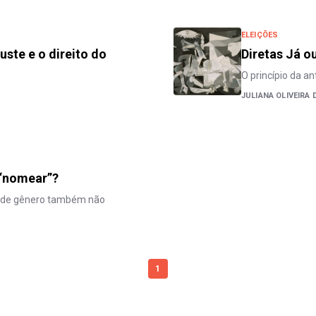
ELEIÇÕES
uste e o direito do
Diretas Já o
O princípio da an
JULIANA OLIVEIRA
u “nomear”?
ia de gênero também não
1