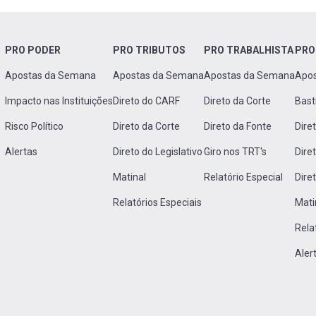
PRO PODER
PRO TRIBUTOS
PRO TRABALHISTA
PRO
Apostas da Semana
Apostas da Semana
Apostas da Semana
Apo
Impacto nas Instituições
Direto do CARF
Direto da Corte
Bast
Risco Político
Direto da Corte
Direto da Fonte
Dire
Alertas
Direto do Legislativo
Giro nos TRT's
Dire
Matinal
Relatório Especial
Dire
Relatórios Especiais
Mati
Rela
Aler