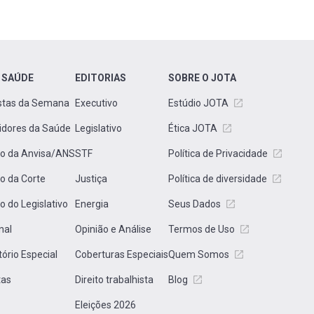
 SAÚDE
EDITORIAS
SOBRE O JOTA
stas da Semana
Executivo
Estúdio JOTA
idores da Saúde
Legislativo
Ética JOTA
to da Anvisa/ANS
STF
Política de Privacidade
to da Corte
Justiça
Política de diversidade
to do Legislativo
Energia
Seus Dados
nal
Opinião e Análise
Termos de Uso
tório Especial
Coberturas Especiais
Quem Somos
tas
Direito trabalhista
Blog
Eleições 2026