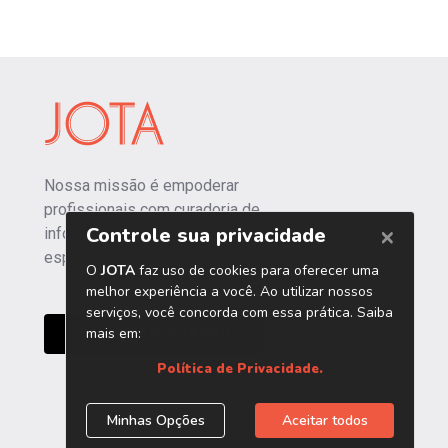
Nossa missão é empoderar
profissionais com curadoria de
informações independentes e
especializadas.
CONHEÇA O JOTA PRO