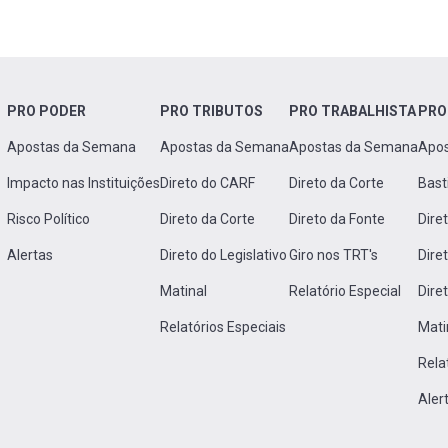
PRO PODER
PRO TRIBUTOS
PRO TRABALHISTA
PRO
Apostas da Semana
Apostas da Semana
Apostas da Semana
Apo
Impacto nas Instituições
Direto do CARF
Direto da Corte
Bast
Risco Político
Direto da Corte
Direto da Fonte
Dire
Alertas
Direto do Legislativo
Giro nos TRT's
Dire
Matinal
Relatório Especial
Dire
Relatórios Especiais
Mati
Rela
Aler