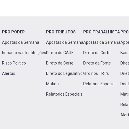
PRO PODER
PRO TRIBUTOS
PRO TRABALHISTA
PRO
Apostas da Semana
Apostas da Semana
Apostas da Semana
Apo
Impacto nas Instituições
Direto do CARF
Direto da Corte
Bast
Risco Político
Direto da Corte
Direto da Fonte
Dire
Alertas
Direto do Legislativo
Giro nos TRT's
Dire
Matinal
Relatório Especial
Dire
Relatórios Especiais
Mati
Rela
Aler