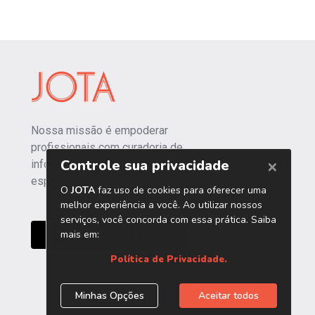
Nossa missão é empoderar
profissionais com curadoria de
informações independentes e
especializadas.
CONHEÇA O JOTA PRO