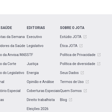
 SAÚDE
EDITORIAS
SOBRE O JOTA
stas da Semana
Executivo
Estúdio JOTA
idores da Saúde
Legislativo
Ética JOTA
to da Anvisa/ANS
STF
Política de Privacidade
to da Corte
Justiça
Política de diversidade
to do Legislativo
Energia
Seus Dados
nal
Opinião e Análise
Termos de Uso
tório Especial
Coberturas Especiais
Quem Somos
tas
Direito trabalhista
Blog
Eleições 2026