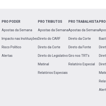
PRO PODER
PRO TRIBUTOS
PRO TRABALHISTA
PRO
Apostas da Semana
Apostas da Semana
Apostas da Semana
Apo
Impacto nas Instituições
Direto do CARF
Direto da Corte
Bast
Risco Político
Direto da Corte
Direto da Fonte
Dire
Alertas
Direto do Legislativo
Giro nos TRT's
Dire
Matinal
Relatório Especial
Dire
Relatórios Especiais
Mati
Rela
Aler