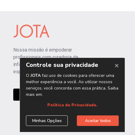
Nossa missão é empoderar
profissionais com curadoria de
informações independentes e
especializadas.
CONHEÇA O JOTA PRO