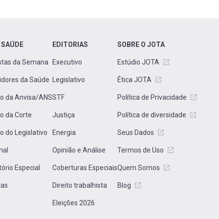
 SAÚDE
EDITORIAS
SOBRE O JOTA
stas da Semana
Executivo
Estúdio JOTA
idores da Saúde
Legislativo
Ética JOTA
to da Anvisa/ANS
STF
Política de Privacidade
to da Corte
Justiça
Política de diversidade
to do Legislativo
Energia
Seus Dados
nal
Opinião e Análise
Termos de Uso
tório Especial
Coberturas Especiais
Quem Somos
tas
Direito trabalhista
Blog
Eleições 2026