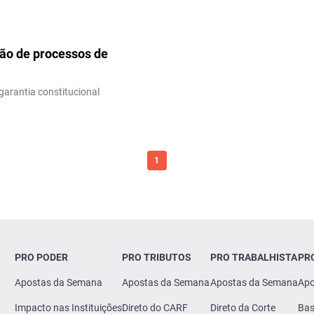
ção de processos de
garantia constitucional
1
PRO PODER
PRO TRIBUTOS
PRO TRABALHISTA
PR
Apostas da Semana
Apostas da Semana
Apostas da Semana
Apo
Impacto nas Instituições
Direto do CARF
Direto da Corte
Bas