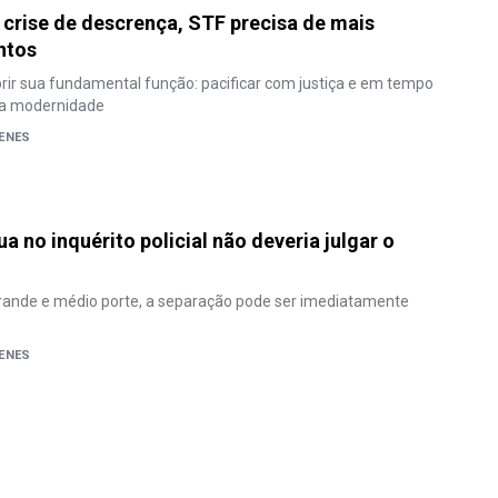
 crise de descrença, STF precisa de mais
ntos
ir sua fundamental função: pacificar com justiça e em tempo
 a modernidade
ENES
ua no inquérito policial não deveria julgar o
rande e médio porte, a separação pode ser imediatamente
ENES