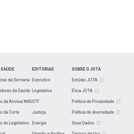
 SAÚDE
EDITORIAS
SOBRE O JOTA
stas da Semana
Executivo
Estúdio JOTA
idores da Saúde
Legislativo
Ética JOTA
to da Anvisa/ANS
STF
Política de Privacidade
to da Corte
Justiça
Política de diversidade
to do Legislativo
Energia
Seus Dados
nal
Opinião e Análise
Termos de Uso