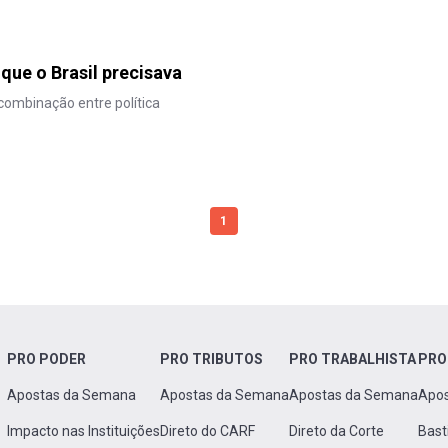
que o Brasil precisava
combinação entre política
1
PRO PODER
PRO TRIBUTOS
PRO TRABALHISTA
PRO
Apostas da Semana
Apostas da Semana
Apostas da Semana
Apo
Impacto nas Instituições
Direto do CARF
Direto da Corte
Bast