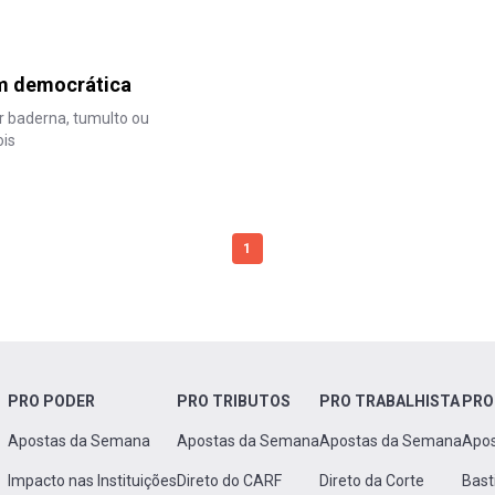
em democrática
or baderna, tumulto ou
ois
1
PRO PODER
PRO TRIBUTOS
PRO TRABALHISTA
PRO
Apostas da Semana
Apostas da Semana
Apostas da Semana
Apo
Impacto nas Instituições
Direto do CARF
Direto da Corte
Bast