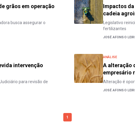
 de grãos em operação
Impactos da 
cadeia agroi
zadora busca assegurar o
Legislativo rein
fertilizantes
JOSÉ AFONSO LEIR
ANÁLISE
evida intervenção
A alteração 
empresário r
udiciário para revisão de
Alteração é opor
JOSÉ AFONSO LEIR
1