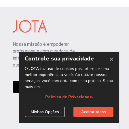
Nossa missão é empoderar
profissionais com curadoria de
informações independentes e
especializadas.
CONHEÇA O JOTA PRO