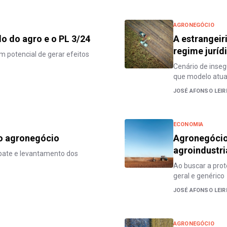
AGRONEGÓCIO
do do agro e o PL 3/24
A estrangeir
regime juríd
m potencial de gerar efeitos
Cenário de inseg
que modelo atual
JOSÉ AFONSO LEIR
ECONOMIA
 o agronegócio
Agronegócio 
agroindustri
bate e levantamento dos
Ao buscar a prot
geral e genérico
JOSÉ AFONSO LEIR
AGRONEGÓCIO