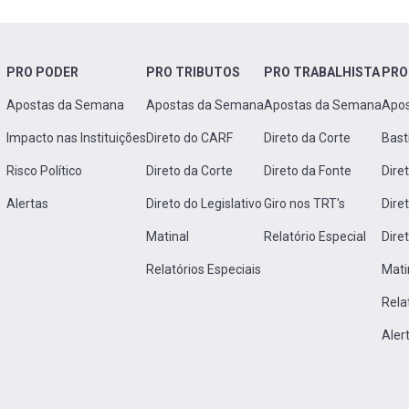
PRO PODER
PRO TRIBUTOS
PRO TRABALHISTA
PRO
Apostas da Semana
Apostas da Semana
Apostas da Semana
Apo
Impacto nas Instituições
Direto do CARF
Direto da Corte
Bast
Risco Político
Direto da Corte
Direto da Fonte
Dire
Alertas
Direto do Legislativo
Giro nos TRT's
Dire
Matinal
Relatório Especial
Dire
Relatórios Especiais
Mati
Rela
Aler