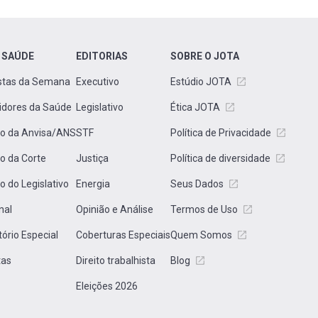
 SAÚDE
EDITORIAS
SOBRE O JOTA
stas da Semana
Executivo
Estúdio JOTA
idores da Saúde
Legislativo
Ética JOTA
to da Anvisa/ANS
STF
Política de Privacidade
to da Corte
Justiça
Política de diversidade
to do Legislativo
Energia
Seus Dados
nal
Opinião e Análise
Termos de Uso
tório Especial
Coberturas Especiais
Quem Somos
tas
Direito trabalhista
Blog
Eleições 2026