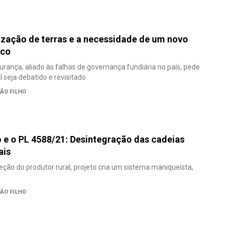
ização de terras e a necessidade de um novo
ico
urança, aliado às falhas de governança fundiária no país, pede
 seja debatido e revisitado
IÃO FILHO
e o PL 4588/21: Desintegração das cadeias
ais
eção do produtor rural, projeto cria um sistema maniqueísta,
IÃO FILHO