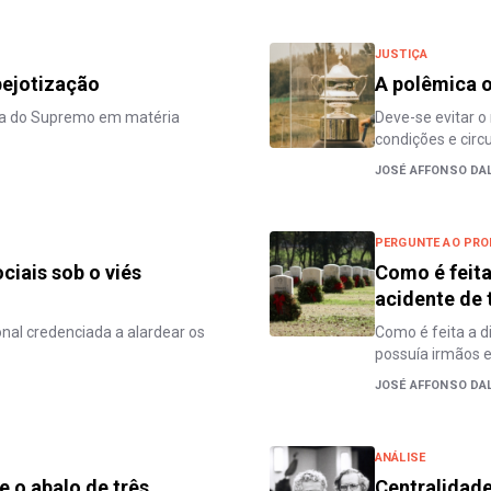
JUSTIÇA
pejotização
A polêmica o
ra do Supremo em matéria
Deve-se evitar o
condições e circ
JOSÉ AFFONSO DA
PERGUNTE AO PRO
ciais sob o viés
Como é feita
acidente de 
nal credenciada a alardear os
Como é feita a d
possuía irmãos 
JOSÉ AFFONSO DA
ANÁLISE
 o abalo de três
Centralidade