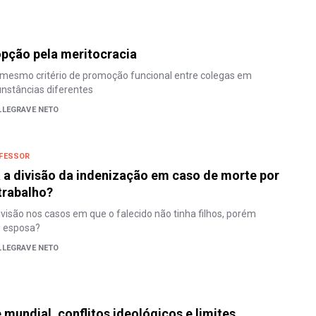
pção pela meritocracia
 mesmo critério de promoção funcional entre colegas em
unstâncias diferentes
LLEGRAVE NETO
FESSOR
 a divisão da indenização em caso de morte por
trabalho?
ivisão nos casos em que o falecido não tinha filhos, porém
e esposa?
LLEGRAVE NETO
 mundial, conflitos ideológicos e limites