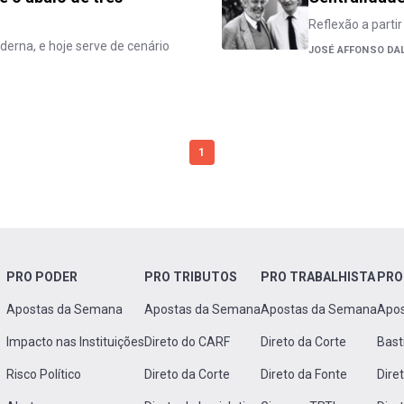
Reflexão a parti
derna, e hoje serve de cenário
JOSÉ AFFONSO DA
1
PRO PODER
PRO TRIBUTOS
PRO TRABALHISTA
PRO
Apostas da Semana
Apostas da Semana
Apostas da Semana
Apo
Impacto nas Instituições
Direto do CARF
Direto da Corte
Bast
Risco Político
Direto da Corte
Direto da Fonte
Dire