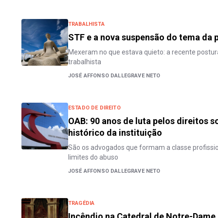
TRABALHISTA
STF e a nova suspensão do tema da 
Mexeram no que estava quieto: a recente postu
trabalhista
JOSÉ AFFONSO DALLEGRAVE NETO
ESTADO DE DIREITO
OAB: 90 anos de luta pelos direitos so
histórico da instituição
São os advogados que formam a classe profissio
limites do abuso
JOSÉ AFFONSO DALLEGRAVE NETO
TRAGÉDIA
Incêndio na Catedral de Notre-Dame e