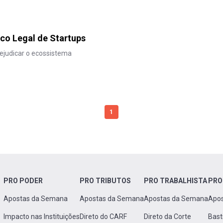
rco Legal de Startups
judicar o ecossistema
1
PRO PODER
PRO TRIBUTOS
PRO TRABALHISTA
PRO
Apostas da Semana
Apostas da Semana
Apostas da Semana
Apo
Impacto nas Instituições
Direto do CARF
Direto da Corte
Bast