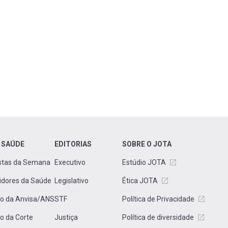
 SAÚDE
EDITORIAS
SOBRE O JOTA
stas da Semana
Executivo
Estúdio JOTA
idores da Saúde
Legislativo
Ética JOTA
to da Anvisa/ANS
STF
Política de Privacidade
to da Corte
Justiça
Política de diversidade