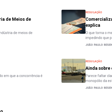
REGULAÇÃO
tria de Meios de
Comercializ
explica
indústria de meios de
O que torna o me
impedindo que p
JOÃO PAULO RESE
REGULAÇÃO
Ainda sobre
do em que a concorrência é
Parece faltar c
monopólio da est
JOÃO PAULO RESE
do