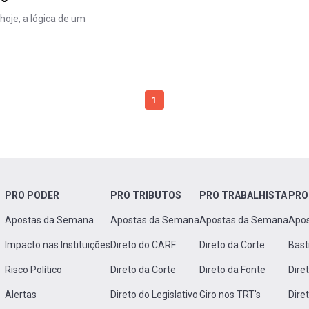
hoje, a lógica de um
1
PRO PODER
PRO TRIBUTOS
PRO TRABALHISTA
PRO
Apostas da Semana
Apostas da Semana
Apostas da Semana
Apo
Impacto nas Instituições
Direto do CARF
Direto da Corte
Bast
Risco Político
Direto da Corte
Direto da Fonte
Dire
Alertas
Direto do Legislativo
Giro nos TRT's
Dire