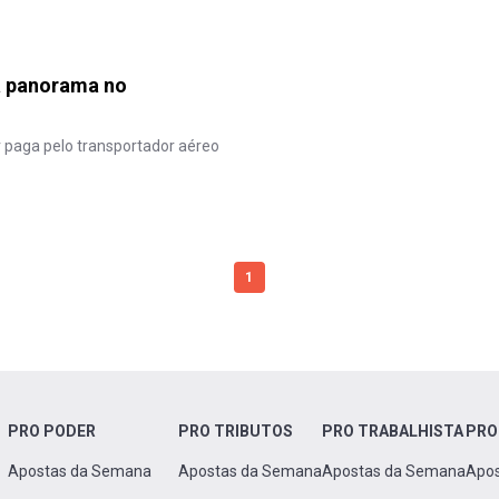
a panorama no
r paga pelo transportador aéreo
1
PRO PODER
PRO TRIBUTOS
PRO TRABALHISTA
PRO
Apostas da Semana
Apostas da Semana
Apostas da Semana
Apo