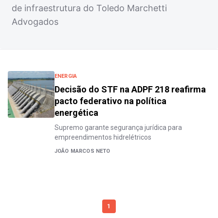
de infraestrutura do Toledo Marchetti
Advogados
ENERGIA
Decisão do STF na ADPF 218 reafirma
pacto federativo na política
energética
Supremo garante segurança jurídica para
empreendimentos hidrelétricos
JOÃO MARCOS NETO
1