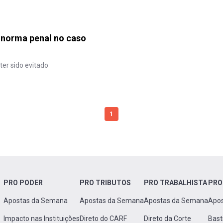
a norma penal no caso
ter sido evitado
1
PRO PODER
PRO TRIBUTOS
PRO TRABALHISTA
PRO
Apostas da Semana
Apostas da Semana
Apostas da Semana
Apo
Impacto nas Instituições
Direto do CARF
Direto da Corte
Bast