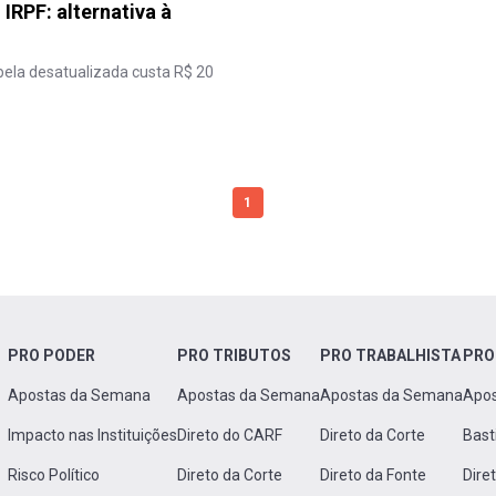
IRPF: alternativa à
abela desatualizada custa R$ 20
1
PRO PODER
PRO TRIBUTOS
PRO TRABALHISTA
PRO
Apostas da Semana
Apostas da Semana
Apostas da Semana
Apo
Impacto nas Instituições
Direto do CARF
Direto da Corte
Bast
Risco Político
Direto da Corte
Direto da Fonte
Dire