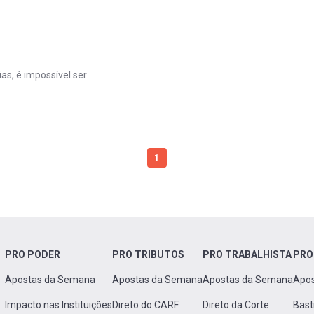
s, é impossível ser
1
PRO PODER
PRO TRIBUTOS
PRO TRABALHISTA
PRO
Apostas da Semana
Apostas da Semana
Apostas da Semana
Apo
Impacto nas Instituições
Direto do CARF
Direto da Corte
Bast