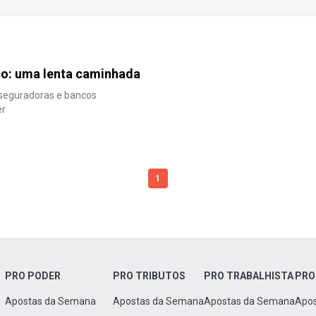
co: uma lenta caminhada
 seguradoras e bancos
er
1
PRO PODER
PRO TRIBUTOS
PRO TRABALHISTA
PRO
Apostas da Semana
Apostas da Semana
Apostas da Semana
Apo