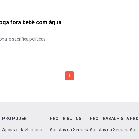
 joga fora bebê com água
al e sacrifica políticas
1
PRO PODER
PRO TRIBUTOS
PRO TRABALHISTA
PRO
Apostas da Semana
Apostas da Semana
Apostas da Semana
Apo