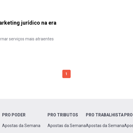
rketing jurídico na era
ornar serviços mais atraentes
1
PRO PODER
PRO TRIBUTOS
PRO TRABALHISTA
PRO
Apostas da Semana
Apostas da Semana
Apostas da Semana
Apo