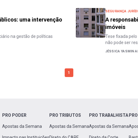
SEGURANÇA JURÍD
úblicos: uma intervenção
A responsabi
imóveis
ário na gestão de políticas
Tese fixada pelo
não pode ser res
JÉSSICA YASMIN 
1
PRO PODER
PRO TRIBUTOS
PRO TRABALHISTA
PRO
Apostas da Semana
Apostas da Semana
Apostas da Semana
Apo
Impacto nas Instituições
Direto do CARF
Direto da Corte
Bast