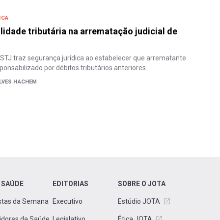
ICA
lidade tributária na arrematação judicial de
 STJ traz segurança jurídica ao estabelecer que arrematante
ponsabilizado por débitos tributários anteriores
ALVES HACHEM
 SAÚDE
EDITORIAS
SOBRE O JOTA
stas da Semana
Executivo
Estúdio JOTA
idores da Saúde
Legislativo
Ética JOTA